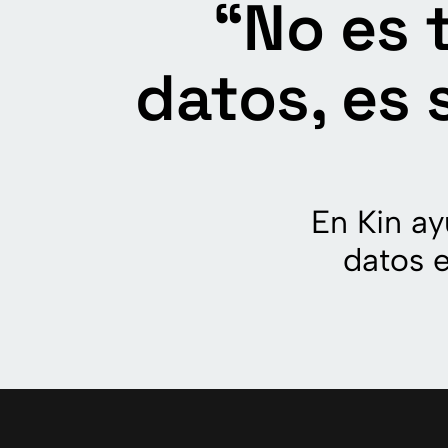
“No es 
datos, es 
En Kin a
datos e