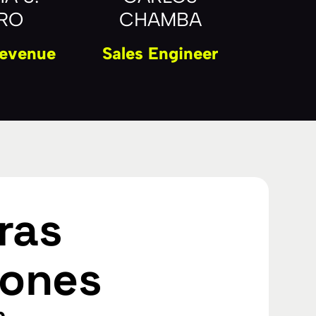
ERO
CHAMBA
Revenue
Sales Engineer
ras
iones
n