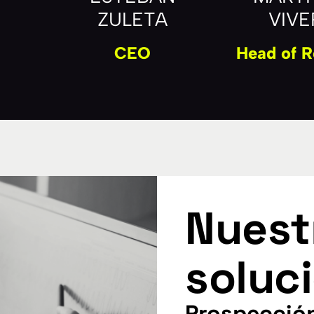
ZULETA
VIV
CEO
Head of 
Nuest
soluc
Prospecció