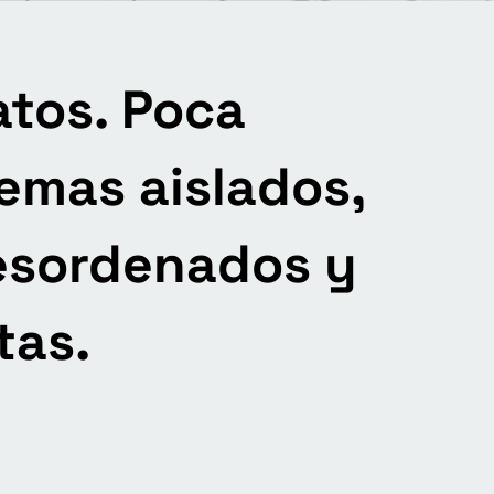
tos. Poca
temas aislados,
esordenados y
tas.